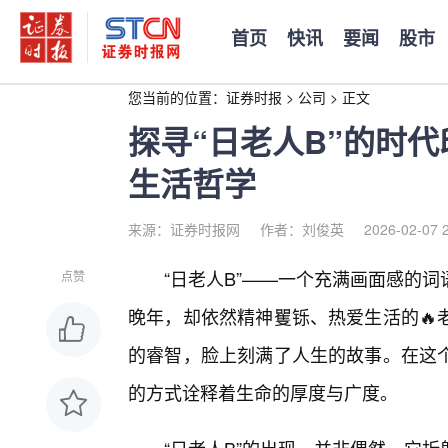
首页
快讯
要闻
股市
您当前的位置：
证券时报
>
公司
>
正文
探寻“日老人B”的时
生活哲学
来源：证券时报网
作者：刘俊英
2026-02-07 
“日老人B”——一个充满画面感的
点赞
晚年，却依然精神矍铄、热爱生活的🔥
的睿智，脸上刻满了人生的故事。在这
的方式诠释着生命的厚度与广度。