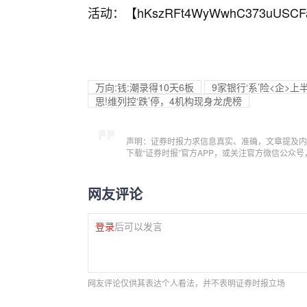
活动：【
hKszRFt4WyWwhC373uUSCF
万向:钱:潮录得10天6板
9家银行‘系’险<企>
思!维列控‘跌’停，4机构现身龙虎榜
声明：证券时报力求信息真实、准确，文章提及内
下载“证券时报”官方APP，或关注官方微信公众
网友评论
登录
后可以发言
网友评论仅供其表达个人看法，并不表明证券时报立场