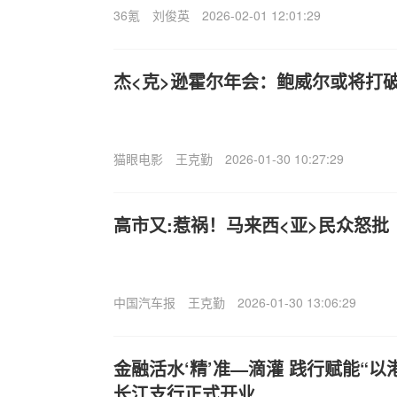
36氪
刘俊英
2026-02-01 12:01:29
杰<克>逊霍尔年会：鲍威尔或将打
猫眼电影
王克勤
2026-01-30 10:27:29
高市又:惹祸！马来西<亚>民众怒批
中国汽车报
王克勤
2026-01-30 13:06:29
金融活水‘精’准—滴灌 践行赋能“以
长江支行正式开业