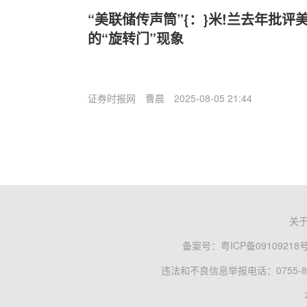
“美联储传声筒”{：}米!兰去年批
的“旋转门”现象
证券时报网
曹晨
2025-08-05 21:44
关
备案号：
粤ICP备09109218
违法和不良信息举报电话：0755-83