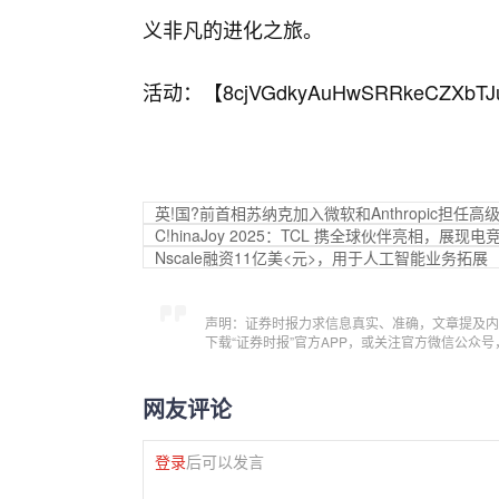
义非凡的进化之旅。
活动：【
8cjVGdkyAuHwSRRkeCZXbTJ
英!国?前首相苏纳克加入微软和Anthropic担任高
C!hinaJoy 2025：TCL 携全球伙伴亮相，
Nscale融资11亿美<元>，用于人工智能业务拓展
声明：证券时报力求信息真实、准确，文章提及内
下载“证券时报”官方APP，或关注官方微信公众
网友评论
登录
后可以发言